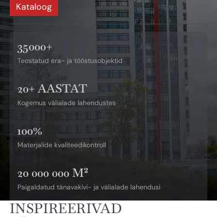
Kataloog
35000+
Teostatud era- ja tööstusobjektid
20+ AASTAT
Kogemus välialade lahendustes
100%
Materjalide kvaliteedikontroll
20 000 000 M²
Paigaldatud tänavakivi- ja välialade lahendusi
INSPIREERIVAD