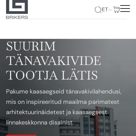
ET
SUURIM
TÄNAVAKIVIDE
TOOTJA LÄTIS
Pakume kaasaegseid tänavakivilahendusi,
mis on inspireeritud maailma parimatest
arhitektuurinäidetest ja kaasaegsest
linnakeskkonna disainist.