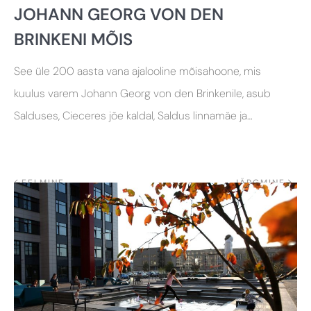
JOHANN GEORG VON DEN
BRINKENI MÕIS
See üle 200 aasta vana ajalooline mõisahoone, mis
kuulus varem Johann Georg von den Brinkenile, asub
Salduses, Cieceres jõe kaldal, Saldus linnamäe ja
Kalnsēta pargi lähedal.
←
EELMINE
JÄRGMINE
→